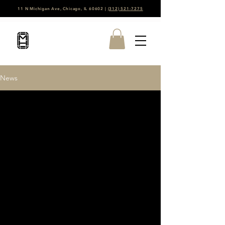
11 N Michigan Ave, Chicago, IL 60602 |
(312) 521-7275
News